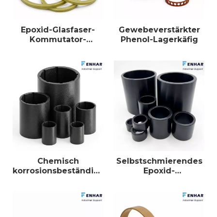
Epoxid-Glasfaser-
Gewebeverstärkter
Kommutator-
Phenol-Lagerkäfig
Verstärkungsringe
Chemisch
Selbstschmierendes
korrosionsbeständige
Epoxid-
Duroplast-
Glasfaserlager
Verbundhülse