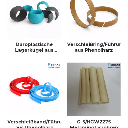
Duroplastische
Verschleißring/Führungs
Lagerkugel aus
aus Phenolharz
Verbundwerkstoff
Verschleißband/Führungsband
G-5/HGW2275
aus Phenolharz
Melaminglasröhren