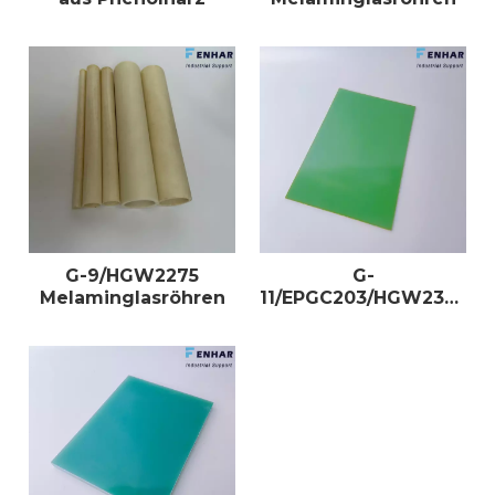
G-9/HGW2275
G-
Melaminglasröhren
11/EPGC203/HGW2372.4
Duroplaste
Epoxidglasplatten