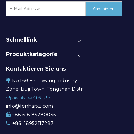
Abonnieren
Schnelllink
Produktkategorie
Kontaktieren Sie uns
No.188 Fengwang Industry

Zone, Liuji Town, Tongshan Distri
~!phoenix_var105_2!~
info@fenharxz.com
+86-516-85280035

+86- 18952117287
