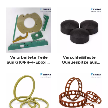
GPO-3-Polyester
Verarbeitete Teile
Verschleißfeste
aus G10/FR-4-Epoxid-
Queuespitze aus
Glasfaser
Phenolharz