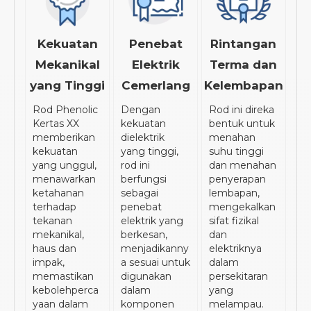
Kekuatan
Penebat
Rintangan
Mekanikal
Elektrik
Terma dan
yang Tinggi
Cemerlang
Kelembapan
Rod Phenolic
Dengan
Rod ini direka
Kertas XX
kekuatan
bentuk untuk
memberikan
dielektrik
menahan
kekuatan
yang tinggi,
suhu tinggi
yang unggul,
rod ini
dan menahan
menawarkan
berfungsi
penyerapan
ketahanan
sebagai
lembapan,
terhadap
penebat
mengekalkan
tekanan
elektrik yang
sifat fizikal
mekanikal,
berkesan,
dan
haus dan
menjadikanny
elektriknya
impak,
a sesuai untuk
dalam
memastikan
digunakan
persekitaran
kebolehperca
dalam
yang
yaan dalam
komponen
melampau.