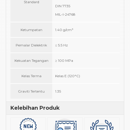
Standard
DIN 7735
MIL-I-24768
Ketumpatan
1.40 g/cm³
Pemalar Dielektrik
≤ 5.5 Hz
Kekuatan Tegangan
≥ 100 MPa
Kelas Terma
Kelas E (120°C)
Graviti Tertentu
1.35
Kelebihan Produk