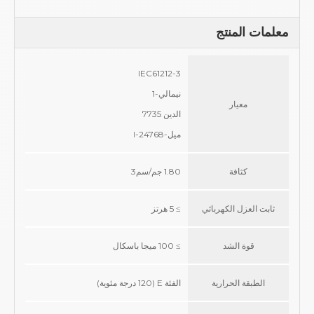
معلمات المنتج
IEC61212-3
نيمالي-1
معيار
الدين 7735
ميل-I-24768
كثافة
1.80 جم/سم3
ثابت العزل الكهربائي
≥ 5 هرتز
قوة الشد
≥ 100 ميجا باسكال
الطبقة الحرارية
الفئة E (120 درجة مئوية)