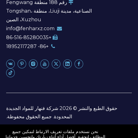
رقم 188 منطقة Fengwang

الصناعية، مدينة Liuji، منطقة Tongshan،
Xuzhou، الصين
info@fenharxz.com

+86-516-85280035

+86- 18952117287

حقوق الطبع والنشر ©
2026
شركة فنهار للمواد الجديدة
المحدودة. جميع الحقوق محفوظة.
خريطة الموقع
نحن نستخدم ملفات تعريف الارتباط لتمكين جميع
الوظائف لتحقيق أفضل أداء أثناء زيارتك ولتحسين خدماتنا