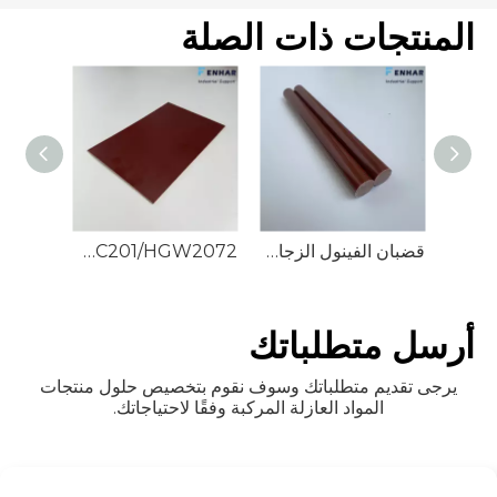
المنتجات ذات الصلة
أنابيب زجاج السيليكون G-7/SIGC21/HGW2575
قضبان الفينول الزجاجية G3
G3/PFGC201/HGW2072 صفائح الفينول الزجاجية
أرسل متطلباتك
يرجى تقديم متطلباتك وسوف نقوم بتخصيص حلول منتجات
المواد العازلة المركبة وفقًا لاحتياجاتك.