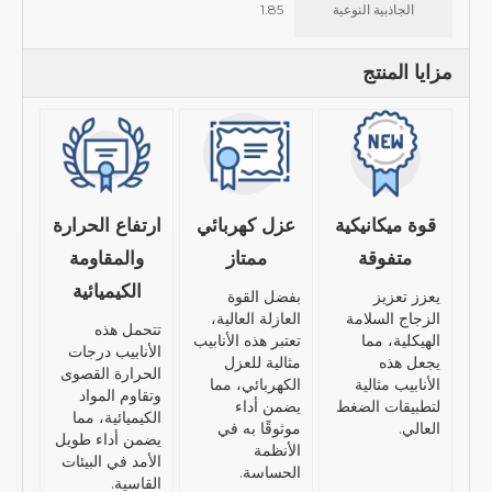
الجاذبية النوعية
1.85
مزايا المنتج
قوة ميكانيكية
عزل كهربائي
ارتفاع الحرارة
متفوقة
ممتاز
والمقاومة
الكيميائية
يعزز تعزيز
بفضل القوة
الزجاج السلامة
العازلة العالية،
تتحمل هذه
الهيكلية، مما
تعتبر هذه الأنابيب
الأنابيب درجات
يجعل هذه
مثالية للعزل
الحرارة القصوى
الأنابيب مثالية
الكهربائي، مما
وتقاوم المواد
لتطبيقات الضغط
يضمن أداء
الكيميائية، مما
العالي.
موثوقًا به في
يضمن أداء طويل
الأنظمة
الأمد في البيئات
الحساسة.
القاسية.