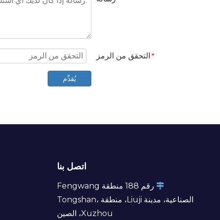
التحقق من الرمز
*
يُقدِّم
اتصل بنا
رقم 188 منطقة Fengwang

الصناعية، مدينة Liuji، منطقة Tongshan،
Xuzhou، الصين