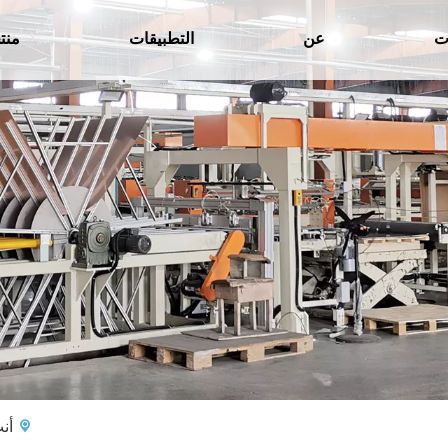
ت
عن
التطبيقات
منت
أنت