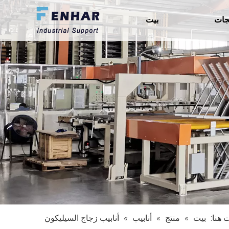
جات
بيت
 هنا:
بيت
»
منتج
»
أنابيب
»
أنابيب زجاج السيليكون