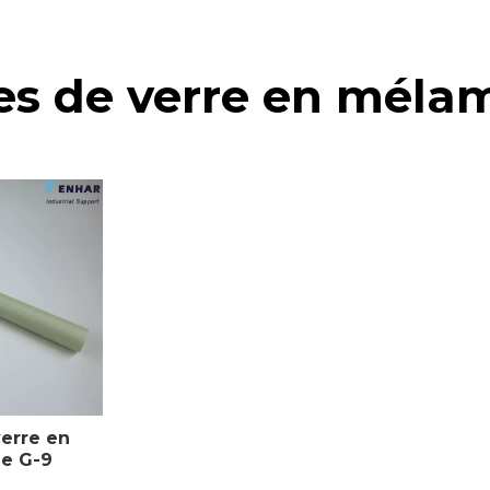
es de verre en méla
erre en
e G-9