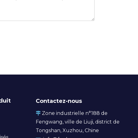
duit
Contactez-nous
Zone industrielle n°188 de

Fengwang, ville de Liuji, district de
Tongshan, Xuzhou, Chine
isés