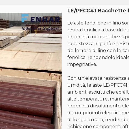
LE/PFCC41 Bacchette f
Le aste fenoliche in lino s
resina fenolica a base di lin
proprietà meccaniche supe
robustezza, rigidità e resis
delle fibre di lino con le ca
fenolica, rendendolo ideal
impegnative.
Con un'elevata resistenza 
umidità, le aste LE/PFCC41
ambienti asciutti che ad alt
alte temperature, mantenen
proprietà di isolamento elett
di componenti elettrici, me
di lunga durata, rendendoli
richiedono componenti affid