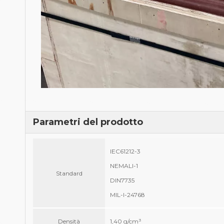
Parametri del prodotto
IEC61212-3
NEMALI-1
Standard
DIN7735
MIL-I-24768
Densità
1,40 g/cm³