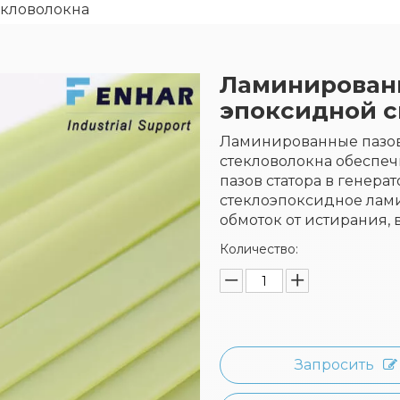
екловолокна
Ламинированн
эпоксидной с
Ламинированные пазов
стекловолокна обеспе
пазов статора в генера
стеклоэпоксидное лам
обмоток от истирания,
Количество:
Запросить