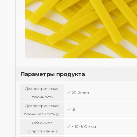
Параметры продукта
Диэлектрическая
~450 В/мил
прочность
Диэлектрическая
~4,8
проницаемость (εᵣ)
Объемное
≥1 × 10^8 Ом·см
сопротивление