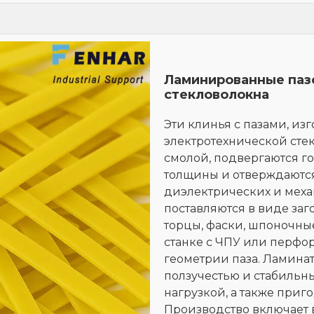
Ламинированные пазо
стекловолокна
Эти клинья с пазами, из
электротехнической сте
смолой, подвергаются г
толщины и отверждаются
диэлектрических и меха
поставляются в виде заг
торцы, фаски, шпоночные
станке с ЧПУ или перфо
геометрии паза. Ламинат
ползучестью и стабиль
нагрузкой, а также приг
Производство включает 