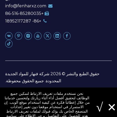
info@fenharxz.com

+86-516-85280035

+86- 18952117287

حقوق الطبع والنشر ©
2026
شركة فنهار للمواد الجديدة
المحدودة. جميع الحقوق محفوظة.
خريطة الموقع
نحن نستخدم ملفات تعريف الارتباط لتمكين جميع
الوظائف لتحقيق أفضل أداء أثناء زيارتك ولتحسين خدماتنا
×
خريطة الموقع
|
سياسة الخصوصية
√
من خلال إعطائنا فكرة عن كيفية استخدام موقع الويب. إن
الاستمرار في استخدام موقعنا دون تغيير إعدادات
المتصفح الخاص بك يؤكد قبولك لملفات تعريف الارتباط
هذه. للحصول على التفاصيل يرجى الاطلاع على سياسة