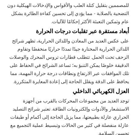
للمصممين بتقليل كتلة العلب والأقواس والإدخالات الهيكلية دون
التضحية بالصلابة - مما يؤدي إلى تحسين كفاءة الطائرة بشكل
عام وتمكين التعبئة الأكثر إحكامًا للآليات.
أبعاد مستقرة عبر تقلبات درجات الحرارة
على عكس العديد من المعادن واللدائن الحرارية، تظهر شرائح
اللدائن الحرارية المختارة جيدًا تمددًا حراريًا منخفضًا وتقاوم
الزحف تحت الحمل. تتطلب قطارات تروس المحرك والوصلات
الدقيقة خلوصًا يمكن التنبؤ به؛ تساعد الشرائح في الحفاظ على
تلك الموافقات عبر الارتفاع ونطاقات درجة حرارة المهمة، مما
يحافظ على الدقة ويقلل الحاجة إلى إعادة المعايرة المتكررة.
العزل الكهربائي الداخلي
توجد العديد من مجموعات المحركات بالقرب من أجهزة
الاستشعار والأدوات وإلكترونيات الطاقة. تعتبر شرائح التصليد
الحراري عازلة بطبيعتها، مما يزيل الحاجة إلى أكمام أو طبقات
عازلة منفصلة في كثير من الحالات وتبسيط عملية التجميع مع
تحسين السلامة.