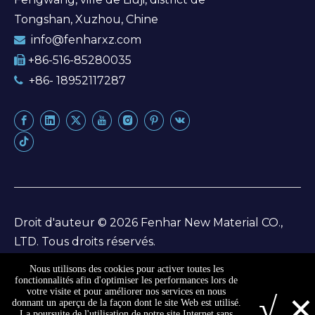
Tongshan, Xuzhou, Chine
info@fenharxz.com

+86-516-85280035

+86- 18952117287

Droit d'auteur ©
2026
Fenhar New Material CO.,
LTD. Tous droits réservés.
Plan du site
Nous utilisons des cookies pour activer toutes les
fonctionnalités afin d'optimiser les performances lors de
×
votre visite et pour améliorer nos services en nous
√
Plan du site
|
politique de confidentialité
donnant un aperçu de la façon dont le site Web est utilisé.
La poursuite de l'utilisation de notre site Internet sans