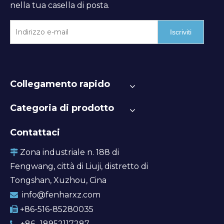
nella tua casella di posta.
Iscriviti
Collegamento rapido
Categoria di prodotto
Contattaci
Zona industriale n. 188 di

Fengwang, città di Liuji, distretto di
Tongshan, Xuzhou, Cina
info@fenharxz.com

+86-516-85280035

+86- 18952117287
