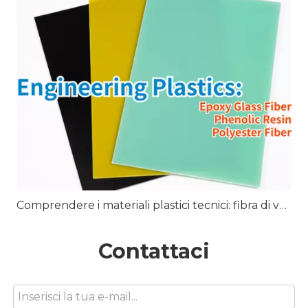
Comprendere i materiali plastici tecnici: fibra di vetro epossidica, resina fenolica, fibra di poliestere e altro ancora
Contattaci