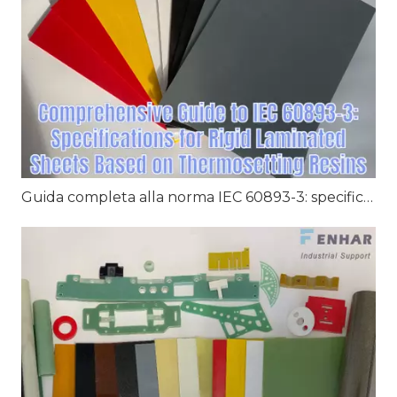
Guida completa alla norma IEC 60893-3: specifiche per fogli laminati rigidi basati su resine termoindurenti