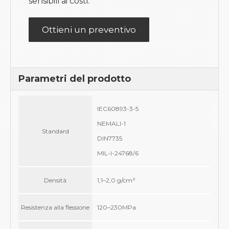
sensibili ai costi.
Ottieni un preventivo
Parametri del prodotto
IEC60893-3-5
NEMALI-1
Standard
DIN7735
MIL-I-24768/6
Densità
1,1–2,0 g/cm³
Resistenza alla flessione
120–230MPa