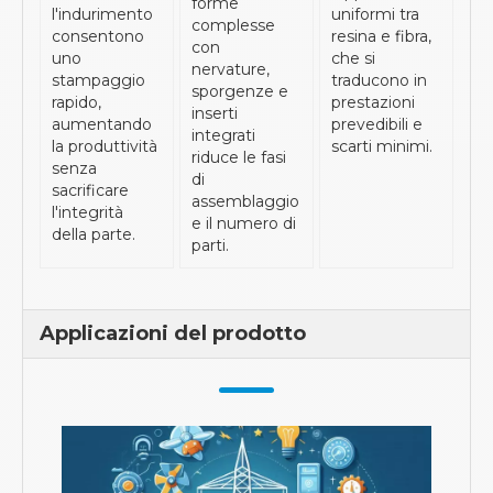
forme
l'indurimento
uniformi tra
complesse
consentono
resina e fibra,
con
uno
che si
nervature,
stampaggio
traducono in
sporgenze e
rapido,
prestazioni
inserti
aumentando
prevedibili e
integrati
la produttività
scarti minimi.
riduce le fasi
senza
di
sacrificare
assemblaggio
l'integrità
e il numero di
della parte.
parti.
Applicazioni del prodotto