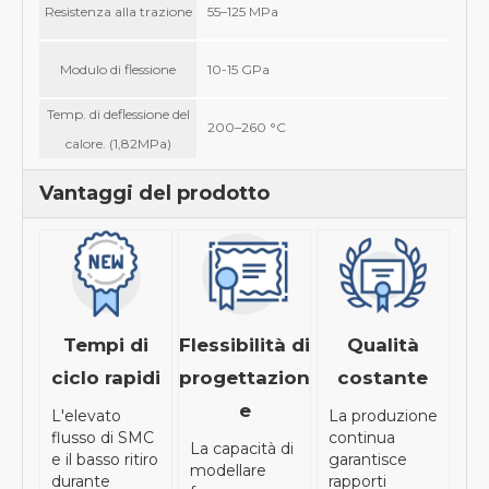
Resistenza alla trazione
55–125 MPa
Modulo di flessione
10-15 GPa
Temp. di deflessione del
200–260 °C
calore. (1,82MPa)
Vantaggi del prodotto
Tempi di
Flessibilità di
Qualità
ciclo rapidi
progettazion
costante
e
L'elevato
La produzione
flusso di SMC
continua
La capacità di
e il basso ritiro
garantisce
modellare
durante
rapporti