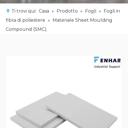
Ti trovi qui:
Casa
»
Prodotto
»
Fogli
»
Fogli in
fibra di poliestere
»
Materiale Sheet Moulding
Compound (SMC).