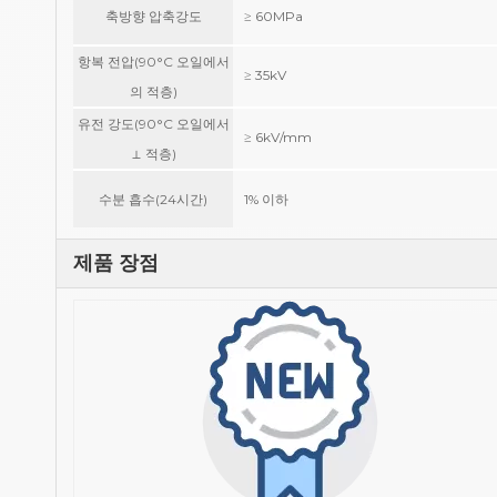
축방향 압축강도
≥ 60MPa
항복 전압(90°C 오일에서
≥ 35kV
의 적층)
유전 강도(90°C 오일에서
≥ 6kV/mm
⊥ 적층)
수분 흡수(24시간)
1% 이하
제품 장점