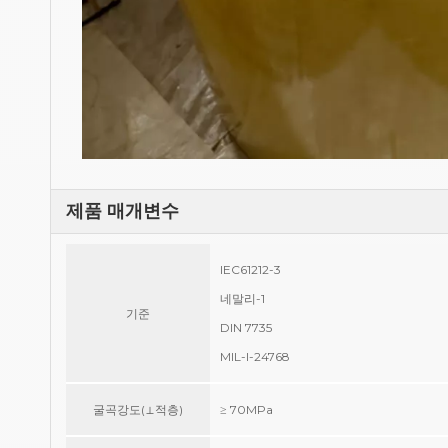
제품 매개변수
IEC61212-3
네말리-1
기준
DIN 7735
MIL-I-24768
굴곡강도(⊥적층)
≥ 70MPa