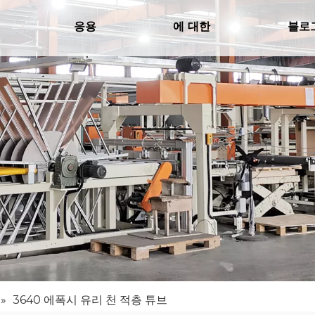
응용
에 대한
블로
»
3640 에폭시 유리 천 적층 튜브