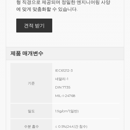
형 직경으로 제공되며 정밀한 엔지니어링 사양
에 맞게 맞춤화할 수 있습니다.
견적 받기
제품 매개변수
IEC61212-3
네말리-1
기준
DIN 7735
MIL-I-24768
밀도
1.9g/cm³(일반)
수분 흡수
≤ 0.5%(24시간 침수)