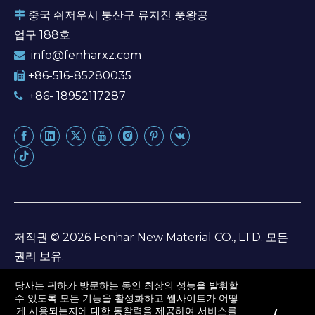
중국 쉬저우시 퉁산구 류지진 풍왕공

업구 188호
info@fenharxz.com

+86-516-85280035

+86- 18952117287

저작권 ©
2026
Fenhar New Material CO., LTD. 모든
권리 보유.
사이트맵
당사는 귀하가 방문하는 동안 최상의 성능을 발휘할
수 있도록 모든 기능을 활성화하고 웹사이트가 어떻
게 사용되는지에 대한 통찰력을 제공하여 서비스를
사이트맵
|
개인 정보 보호 정책