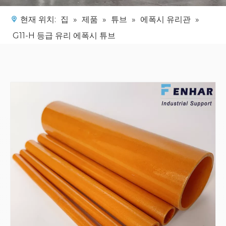
현재 위치:
집
»
제품
»
튜브
»
에폭시 유리관
»
G11-H 등급 유리 에폭시 튜브