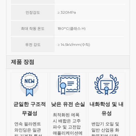
인장강도
≥ 320MPa
최대 작동 온도
180°C(클래스 H)
유전 강도
≥ 14.5kV/mm(수직)
제품 장점
균일한 구조적
낮은 유전 손실
내화학성 및 내
무결성
유성
최적화된 에폭
시 배합은 고주
연속 필라멘트
변압기 오일 및
파수 및 고전압
와인딩은 일관
일반 산업용 화
애플리케이션에