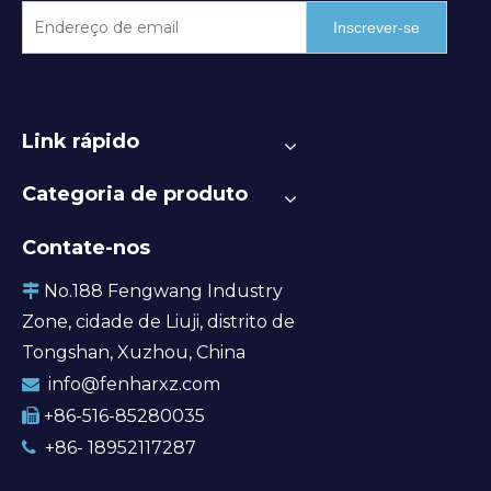
Inscrever-se
Link rápido
Categoria de produto
Contate-nos
No.188 Fengwang Industry

Zone, cidade de Liuji, distrito de
Tongshan, Xuzhou, China
info@fenharxz.com

+86-516-85280035

+86- 18952117287
