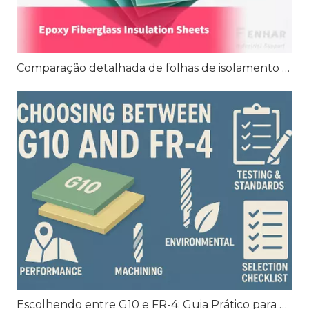
Comparação detalhada de folhas de isolamento de fibra de vidro epóxi FR4, G10 e G11
Escolhendo entre G10 e FR-4: Guia Prático para Laminados Vidro-Epóxi