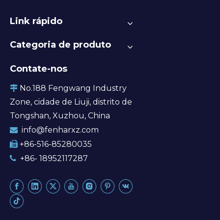
Link rápido
Categoria de produto
Contate-nos
No.188 Fengwang Industry

Zone, cidade de Liuji, distrito de
Tongshan, Xuzhou, China
info@fenharxz.com

+86-516-85280035

+86- 18952117287
