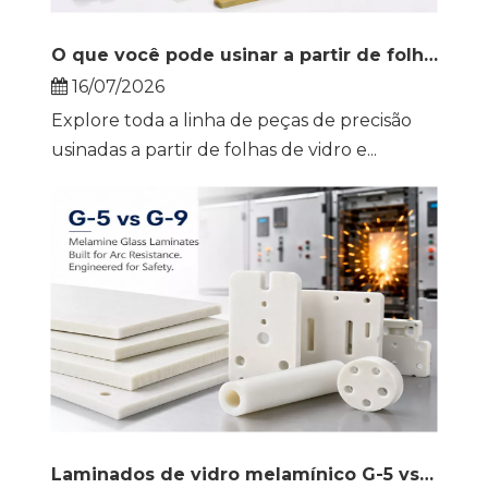
O que você pode usinar a partir de folhas de vidro epóxi? Um guia passo a passo para G-10, G-11 e FR-4
16/07/2026
Explore toda a linha de peças de precisão
usinadas a partir de folhas de vidro e...
Laminados de vidro melamínico G-5 vs G-9: Por que a resistência ao arco define a segurança do painel de distribuição