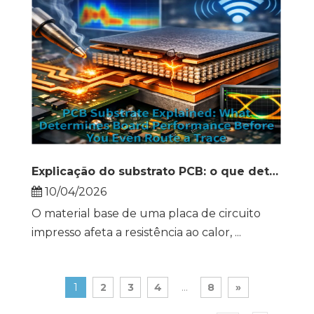
Explicação do substrato PCB: o que determina o desempenho da placa antes mesmo de você rotear um rastreamento
10/04/2026
O material base de uma placa de circuito
impresso afeta a resistência ao calor, ...
1
2
3
4
...
8
»