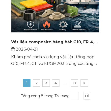
Vật liệu composite hàng hải: G10, FR-4, G11 và EPGM203 cải thiện độ tin cậy của tàu như thế nào
2026-04-21
Khám phá cách sử dụng vật liệu tổng hợp
G10, FR-4, G11 và EPGM203 trong các ứng ...
1
2
3
4
...
8
»
Tổng cộng 8 trang Tới trang
Đi