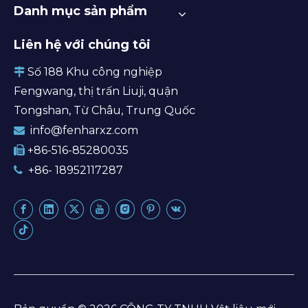
Danh mục sản phẩm
Liên hệ với chúng tôi
Số 188 Khu công nghiệp

Fengwang, thị trấn Liuji, quận
Tongshan, Từ Châu, Trung Quốc
info@fenharxz.com

+86-516-85280035

+86- 18952117287
