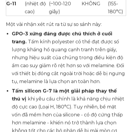
G-11
(nhiệt độ
(~100-120
KHÔNG
(155-
cao)
giây)
180°C)
Một vài nhận xét rút ra từ sự so sánh này:
GPO-3 xứng đáng được chú thích ở cuối
trang.
Tấm kính polyester có thể đạt được số
lượng kháng hồ quang cạnh tranh trên giấy,
nhưng hiệu suất của chúng trong điều kiện độ
ẩm cao suy giảm rõ rệt hơn so với melamine. Đối
với thiết bị đóng cắt ngoài trời hoặc dễ bị ngưng
tụ, melamine là lựa chọn an toàn hơn.
Tấm silicon G-7 là một giải pháp thay thế
thú vị
khi yêu cầu chính là khả năng chịu nhiệt
độ cực cao (Loại H, 180°C). Tuy nhiên, bề mặt
vốn đã mềm hơn của silicone - có độ cứng thấp
hơn melamine - khiến nó trở thành lựa chọn
không tốt cho các bộ phận dễ bị mài mòn cơ