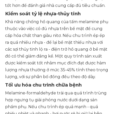
tốt hơn để đánh giá nhà cung cấp đủ tiêu chuẩn.
Kiểm soát tỷ lệ nhựa-thủy tinh
Khả năng chống hồ quang của tấm melamine phụ
thuộc vào việc có đủ nhựa trên bề mặt để cung
cấp hóa chất than giàu nitơ. Nếu chu trình ép ép
ra quá nhiều nhựa - để lại bề mặt thiếu nhựa với
các sợi thủy tinh lộ ra - điện trở hồ quang ở bề mặt
đó có thể giảm đáng kể. Một quy trình sản xuất
được kiểm soát tốt nhằm mục đích đạt được hàm
lượng nhựa thường ở mức 35-45% tính theo trọng
lượng, với sự phân bố đồng đều theo độ dày.
Tối ưu hóa chu trình chữa bệnh
Melamine-formaldehyde trải qua quá trình trùng
hợp ngưng tụ giải phóng nước dưới dạng sản
phẩm phụ. Nếu chu trình ép quá mạnh - quá
nhiều nhiệt và nhanh - hơi nước sẽ bị giữ lại bên