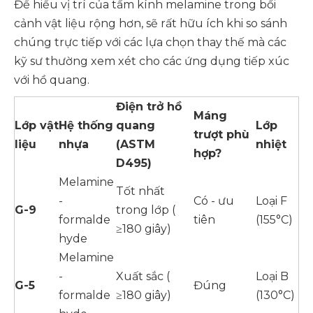
Để hiểu vị trí của tấm kính melamine trong bối
cảnh vật liệu rộng hơn, sẽ rất hữu ích khi so sánh
chúng trực tiếp với các lựa chọn thay thế mà các
kỹ sư thường xem xét cho các ứng dụng tiếp xúc
với hồ quang.
Điện trở hồ
Máng
Lớp vật
Hệ thống
quang
Lớp
trượt phù
liệu
nhựa
(ASTM
nhiệt
hợp?
D495)
Melamine
Tốt nhất
-
Có - ưu
Loại F
G-9
trong lớp (
formalde
tiên
(155°C)
≥180 giây)
hyde
Melamine
-
Xuất sắc (
Loại B
G-5
Đúng
formalde
≥180 giây)
(130°C)