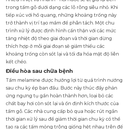
trong tấm gỗ dưới dạng các lỗ rỗng siêu nhỏ. Khi
tiếp xúc với hồ quang, những khoảng trống này
trở thành vị trí tạo mầm để phân tách. Một chu
trình xử lý được định hình cẩn thận với các mức
tăng nhiệt độ theo giai đoạn và thời gian dừng
thích hợp ở mỗi giai đoạn sẽ giảm thiểu các
khoảng trống còn sót lại và tối đa hóa mật độ liên
kết chéo.
Điều hòa sau chữa bệnh
Tấm melamine được hưởng lợi từ quá trình nướng
sau chu kỳ ép ban đầu. Bước này thúc đẩy phản
ứng ngưng tụ gần hoàn thành hơn, loại bỏ các
chất bay hơi còn sót lại và ổn định kích thước của
tấm gỗ. Các nhà cung cấp bỏ qua hoặc rút ngắn
thời gian xử lý sau để giảm thời gian chu kỳ có thể
tạo ra các tấm mỏng trông giống hệt nhau trên đế