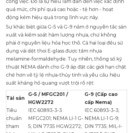
công việc. Đó là sự hiểu lầm dẫn đến việc xác định
quá mức, chi phí quá cao hoặc - tệ hơn - hoạt
động kém hiệu quả trong lĩnh vực này.
Sự khác biệt giữa G-5 và G-9 nằm ở nguyên tắc sản
xuất và kiểm soát hàm lượng nhựa, chứ không
phải ở nguyên liệu hóa học thô. Cả hai loại đều sử
dụng vải dệt thoi E-glass được tẩm nhựa
melamine-formaldehyde. Tuy nhiên, thông số kỹ
thuật NEMA dành cho G-9 áp đặt các giới hạn chặt
chẽ hơn về tỷ lệ nhựa-thủy tinh và yêu cầu hiệu
suất kháng hồ quang vượt trội rõ rệt:
G-5 / MFGC201 /
G-9 (Cấp cao
Tài sản
HGW2272
cấp Nema)
Tiêu
IEC 60893-3-3
IEC 60893-3-3;
chuẩn
MFGC201; NEMA LI-1 G-
NEMA LI-1 G-9;
tham
5; DIN 7735 HGW2272;
DIN 7735; MIL-I-