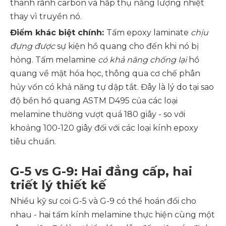
thành rãnh carbon và hấp thụ năng lượng nhiệt
thay vì truyền nó.
Điểm khác biệt chính:
Tấm epoxy laminate
chịu
đựng được
sự kiện hồ quang cho đến khi nó bị
hỏng. Tấm melamine
có khả năng chống lại
hồ
quang về mặt hóa học, thông qua cơ chế phân
hủy vốn có khả năng tự dập tắt. Đây là lý do tại sao
độ bền hồ quang ASTM D495 của các loại
melamine thường vượt quá 180 giây - so với
khoảng 100-120 giây đối với các loại kính epoxy
tiêu chuẩn.
G-5 vs G-9: Hai đẳng cấp, hai
triết lý thiết kế
Nhiều kỹ sư coi G-5 và G-9 có thể hoán đổi cho
nhau - hai tấm kính melamine thực hiện cùng một