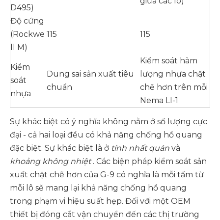
giữa các lô)
D495)
Độ cứng
(Rockwe
115
115
ll M)
Kiểm soát hàm
Kiểm
Dung sai sản xuất tiêu
lượng nhựa chặt
soát
chuẩn
chẽ hơn trên mỗi
nhựa
Nema LI-1
Sự khác biệt có ý nghĩa không nằm ở số lượng cực
đại - cả hai loại đều có khả năng chống hồ quang
đặc biệt. Sự khác biệt là ở
tính nhất quán
và
khoảng không nhiệt
. Các biện pháp kiểm soát sản
xuất chặt chẽ hơn của G-9 có nghĩa là mỗi tấm từ
mỗi lô sẽ mang lại khả năng chống hồ quang
trong phạm vi hiệu suất hẹp. Đối với một OEM
thiết bị đóng cắt vận chuyển đến các thị trường