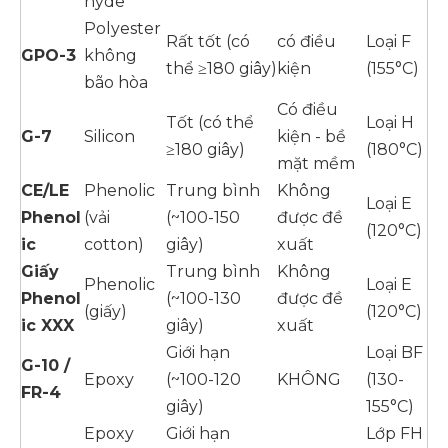
hyde
Polyester
Rất tốt (có
có điều
Loại F
GPO-3
không
thể ≥180 giây)
kiện
(155°C)
bão hòa
Có điều
Tốt (có thể
Loại H
G-7
Silicon
kiện - bề
≥180 giây)
(180°C)
mặt mềm
CE/LE
Phenolic
Trung bình
Không
Loại E
Phenol
(vải
(~100-150
được đề
(120°C)
ic
cotton)
giây)
xuất
Giấy
Trung bình
Không
Phenolic
Loại E
Phenol
(~100-130
được đề
(giấy)
(120°C)
ic XXX
giây)
xuất
Giới hạn
Loại BF
G-10 /
Epoxy
(~100-120
KHÔNG
(130-
FR-4
giây)
155°C)
Epoxy
Giới hạn
Lớp FH