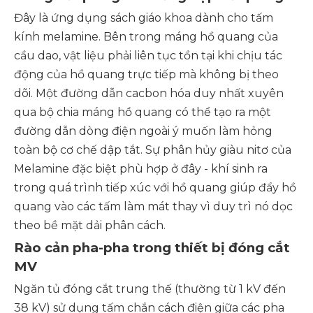
Đây là ứng dụng sách giáo khoa dành cho tấm
kính melamine. Bên trong máng hồ quang của
cầu dao, vật liệu phải liên tục tồn tại khi chịu tác
động của hồ quang trực tiếp mà không bị theo
dõi. Một đường dẫn cacbon hóa duy nhất xuyên
qua bộ chia máng hồ quang có thể tạo ra một
đường dẫn dòng điện ngoài ý muốn làm hỏng
toàn bộ cơ chế dập tắt. Sự phân hủy giàu nitơ của
Melamine đặc biệt phù hợp ở đây - khí sinh ra
trong quá trình tiếp xúc với hồ quang giúp đẩy hồ
quang vào các tấm làm mát thay vì duy trì nó dọc
theo bề mặt dải phân cách.
Rào cản pha-pha trong thiết bị đóng cắt
MV
Ngăn tủ đóng cắt trung thế (thường từ 1 kV đến
38 kV) sử dụng tấm chắn cách điện giữa các pha