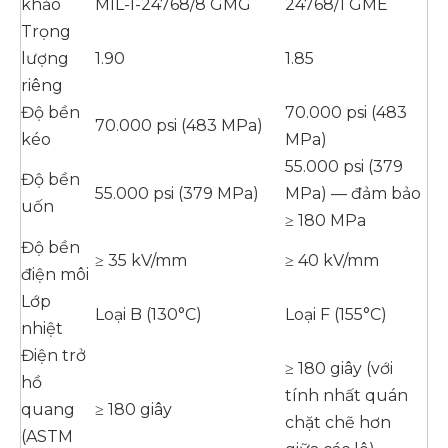
khảo
MIL-I-24768/8 GMG
24768/1 GME
Trọng
lượng
1.90
1.85
riêng
Độ bền
70.000 psi (483
70.000 psi (483 MPa)
kéo
MPa)
55.000 psi (379
Độ bền
55.000 psi (379 MPa)
MPa) — đảm bảo
uốn
≥ 180 MPa
Độ bền
≥ 35 kV/mm
≥ 40 kV/mm
điện môi
Lớp
Loại B (130°C)
Loại F (155°C)
nhiệt
Điện trở
≥ 180 giây (với
hồ
tính nhất quán
quang
≥ 180 giây
chặt chẽ hơn
(ASTM