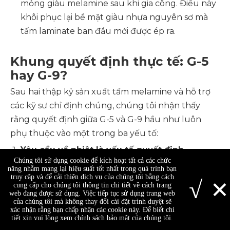
mỏng giàu melamine sau khi gia công. Điều này
khôi phục lại bề mặt giàu nhựa nguyên sơ mà
tấm laminate ban đầu mới được ép ra.
Khung quyết định thực tế: G-5
hay G-9?
Sau hai thập kỷ sản xuất tấm melamine và hỗ trợ
các kỹ sư chỉ định chúng, chúng tôi nhận thấy
rằng quyết định giữa G-5 và G-9 hầu như luôn
phụ thuộc vào một trong ba yếu tố:
Yêu cầu về nhiệt là yếu tố quyết định.
Chúng tôi sử dụng cookie để kích hoạt tất cả các chức
Nếu ứng dụng của bạn chạy liên tục ở nhiệt độ
năng nhằm mang lại hiệu suất tốt nhất trong quá trình bạn
×
trên 130°C, G-9 là lựa chọn duy nhất. Xếp hạng
truy cập và để cải thiện dịch vụ của chúng tôi bằng cách
√
cung cấp cho chúng tôi thông tin chi tiết về cách trang
Loại F không phải là gợi ý - đó là phân loại lão
web đang được sử dụng. Việc tiếp tục sử dụng trang web
của chúng tôi mà không thay đổi cài đặt trình duyệt sẽ
hóa nhiệt có liên quan trực tiếp đến tuổi thọ
xác nhận rằng bạn chấp nhận các cookie này. Để biết chi
tiết xin vui lòng xem chính sách bảo mật của chúng tôi.
cách nhiệt. Dưới 130°C, sự lựa chọn sẽ mở ra.