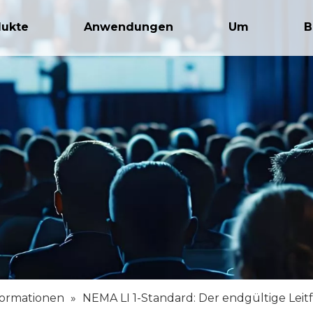
dukte
Anwendungen
Um
B
formationen
»
NEMA LI 1-Standard: Der endgültige Leitf