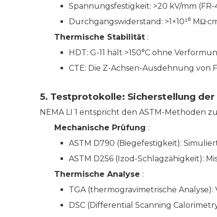
Spannungsfestigkeit: >20 kV/mm (FR-4
Durchgangswiderstand: >1×10¹⁰ MΩ·cm
Thermische Stabilität
:
HDT: G-11 hält >150°C ohne Verformun
CTE: Die Z-Achsen-Ausdehnung von FR
5. Testprotokolle: Sicherstellung de
NEMA LI 1 entspricht den ASTM-Methoden zur 
Mechanische Prüfung
:
ASTM D790 (Biegefestigkeit): Simulier
ASTM D256 (Izod-Schlagzähigkeit): Mi
Thermische Analyse
:
TGA (thermogravimetrische Analyse):
DSC (Differential Scanning Calorimetry