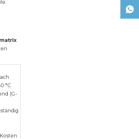
le.
matrix
ten
ach
80 °C
nd (G-
ständig
e Kosten