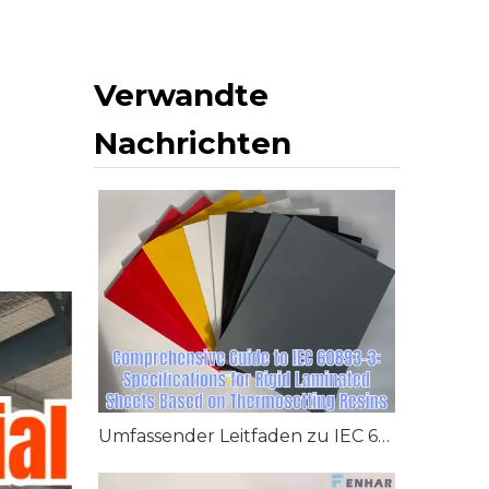
Verwandte
Nachrichten
Umfassender Leitfaden zu IEC 60893-3: Spezifikationen für starre laminierte Platten auf Basis duroplastischer Harze