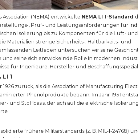
s Association (NEMA) entwickelte
NEMA LI 1-Standard
d
Herstellungs-, Prüf- und Leistungsanforderungen für indu
ischen Isolierung bis zu Komponenten für die Luft- und
die Materialien strenge Sicherheits-, Haltbarkeits- und
 umfassenden Leitfaden untersuchen wir seine Geschicht
en und seine sich entwickelnde Rolle in modernen Indust
sse für Ingenieure, Hersteller und Beschaffungsspezial
LI 1
 1926 zurück, als die Association of Manufacturing Elect
aminierter Phenolprodukte begann. Im Jahr 1931 entst
r- und Stoffbasis, der sich auf die elektrische Isolierun
rte.
olidierte frühere Militärstandards (z. B. MIL-I-24768) u