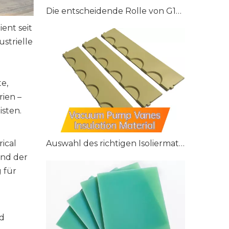
Die entscheidende Rolle von G10/FR4-Materialien in modernen medizinischen Geräten
ient seit
strielle
e,
rien –
isten.
rical
Auswahl des richtigen Isoliermaterials für Vakuumpumpenflügel: G10, G11 und FR4
and der
g für
nd