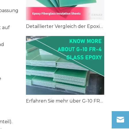
Anpassung
Detaillierter Vergleich der Epoxid-Glasfaser-Isolierplatten FR4, G10 und G11
 auf
nd
e
Erfahren Sie mehr über G-10 FR-4 Glasepoxidharz
teil).