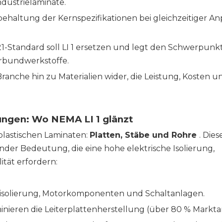
dustrielaminate.
Beibehaltung der Kernspezifikationen bei gleichzeitiger 
-Standard soll LI 1 ersetzen und legt den Schwerpunkt
erbundwerkstoffe.
anche hin zu Materialien wider, die Leistung, Kosten u
ngen: Wo NEMA LI 1 glänzt
plastischen Laminaten:
Platten, Stäbe und Rohre
. Dies
nder Bedeutung, die eine hohe elektrische Isolierung,
ität erfordern:
risolierung, Motorkomponenten und Schaltanlagen.
nieren die Leiterplattenherstellung (über 80 % Marktan