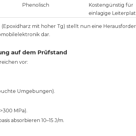
Phenolisch
Kostengünstig für
einlagige Leiterpla
5
(Epoxidharz mit hoher Tg) stellt nun eine Herausforde
mobilelektronik dar.
tung auf dem Prüfstand
reichen vor:
r feuchte Umgebungen).
 (>300 MPa).
asis absorbieren 10–15 J/m.