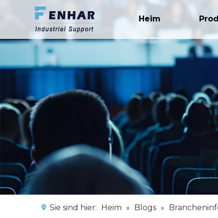
Heim
Pro
Sie sind hier:
Heim
»
Blogs
»
Branchenin