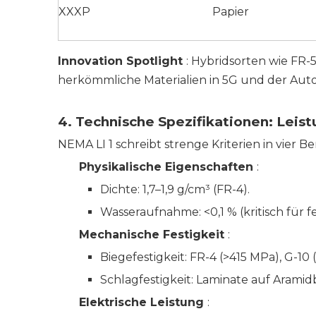
XXXP
Papier
Innovation Spotlight
: Hybridsorten wie
FR-
herkömmliche Materialien in 5G und der Auto
4. Technische Spezifikationen: Leis
NEMA LI 1 schreibt strenge Kriterien in vier Be
Physikalische Eigenschaften
:
Dichte: 1,7–1,9 g/cm³ (FR-4).
Wasseraufnahme: <0,1 % (kritisch fü
Mechanische Festigkeit
:
Biegefestigkeit: FR-4 (>415 MPa), G-10
Schlagfestigkeit: Laminate auf Aramidb
Elektrische Leistung
: