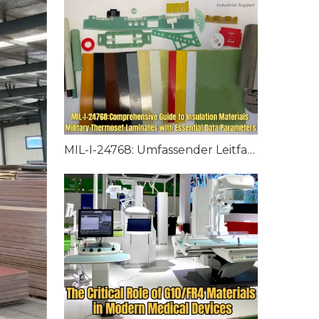
MIL-I-24768: Umfassender Leitfaden für Isoliermaterialien für militärische Duroplastlaminate mit wesentlichen Datenparametern