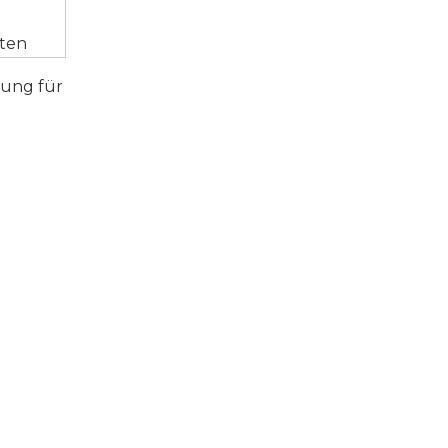
tten
rung für