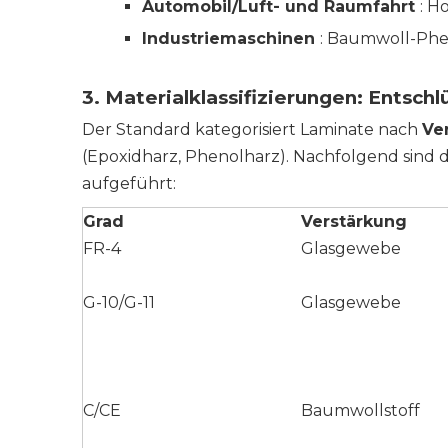
Automobil/Luft- und Raumfahrt
: H
Industriemaschinen
: Baumwoll-Phe
3. Materialklassifizierungen: Entsc
Der Standard kategorisiert Laminate nach
Ve
(Epoxidharz, Phenolharz). Nachfolgend sind d
aufgeführt:
Grad
Verstärkung
FR-4
Glasgewebe
G-10
/
G-11
Glasgewebe
C/CE
Baumwollstoff