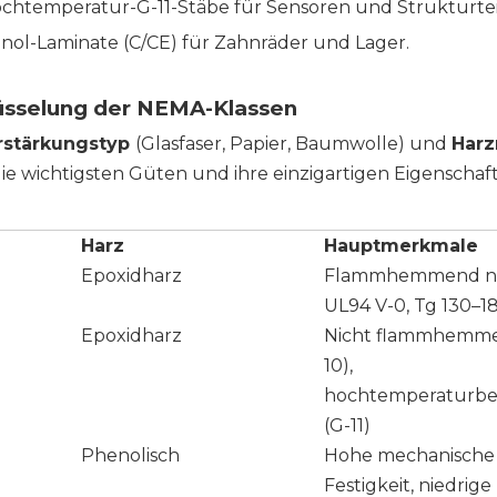
ochtemperatur-G-11-Stäbe für Sensoren und Strukturtei
nol-Laminate (C/CE) für Zahnräder und Lager.
hlüsselung der NEMA-Klassen
rstärkungstyp
(Glasfaser, Papier, Baumwolle) und
Harz
ie wichtigsten Güten und ihre einzigartigen Eigenschaf
Harz
Hauptmerkmale
Epoxidharz
Flammhemmend n
UL94 V-0, Tg 130–1
Epoxidharz
Nicht flammhemme
10),
hochtemperaturbe
(G-11)
Phenolisch
Hohe mechanische
Festigkeit, niedrig