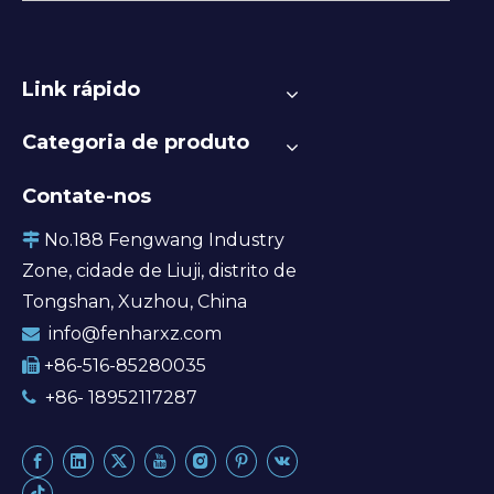
Link rápido
Categoria de produto
Contate-nos
No.188 Fengwang Industry

Zone, cidade de Liuji, distrito de
Tongshan, Xuzhou, China
info@fenharxz.com

+86-516-85280035

+86- 18952117287
