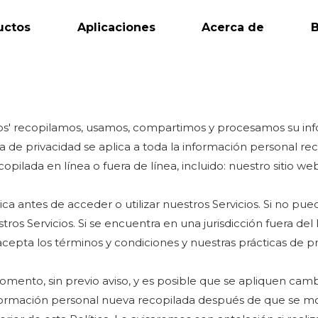
uctos
Aplicaciones
Acerca de
B
tros' recopilamos, usamos, compartimos y procesamos su in
ca de privacidad se aplica a toda la información personal r
copilada en línea o fuera de línea, incluido: nuestro sitio we
ca antes de acceder o utilizar nuestros Servicios. Si no pue
stros Servicios. Si se encuentra en una jurisdicción fuera 
 acepta los términos y condiciones y nuestras prácticas de p
mento, sin previo aviso, y es posible que se apliquen cam
rmación personal nueva recopilada después de que se modif