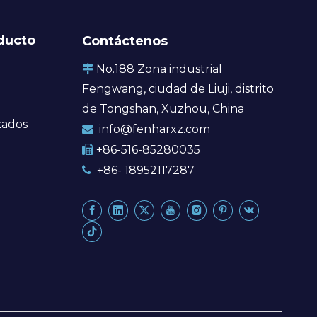
ducto
Contáctenos
No.188 Zona industrial

Fengwang, ciudad de Liuji, distrito
de Tongshan, Xuzhou, China
zados
info@fenharxz.com

+86-516-85280035

+86- 18952117287
