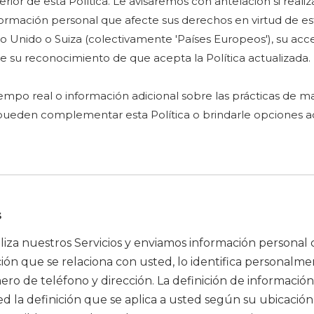
perior de esta Política. Le avisaremos con antelación si re
rmación personal que afecte sus derechos en virtud de esta 
o Unido o Suiza (colectivamente 'Países Europeos'), su acc
ye su reconocimiento de que acepta la Política actualizada.
mpo real o información adicional sobre las prácticas de m
os pueden complementar esta Política o brindarle opciones
s
za nuestros Servicios y enviamos información personal cua
n que se relaciona con usted, lo identifica personalmen
ro de teléfono y dirección. La definición de información
sted la definición que se aplica a usted según su ubicació