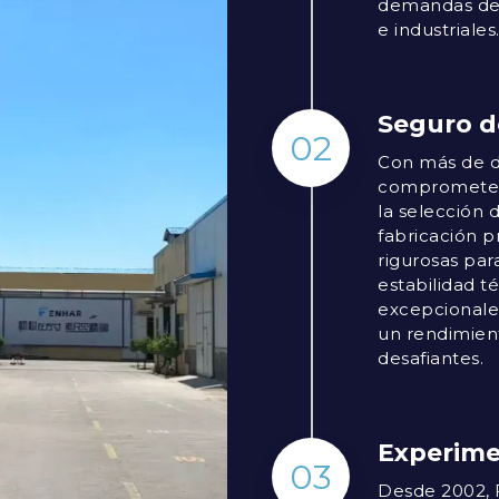
demandas de d
e industriales
Seguro d
02
Con más de d
compromete a
la selección 
fabricación 
rigurosas par
estabilidad t
excepcionales
un rendimient
desafiantes.
Experim
03
Desde 2002, 