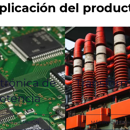
plicación del produc
trónica de
Transfor
otencia
r
S INFORMACIÓN
MÁS INFORMAC