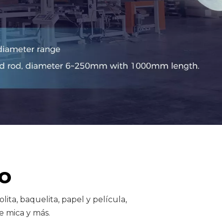
o
lita, baquelita, papel y película,
e mica y más.