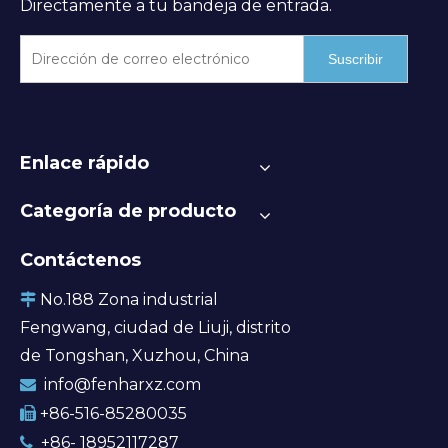
Directamente a tu bandeja de entrada.
Suscribir
Enlace rápido
Categoría de producto
Contáctenos
No.188 Zona industrial

Fengwang, ciudad de Liuji, distrito
de Tongshan, Xuzhou, China
info@fenharxz.com

+86-516-85280035

+86- 18952117287
