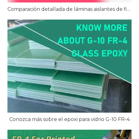
Comparación detallada de láminas aislantes de fibra de vidrio epoxi FR4, G10 y G11
Conozca más sobre el epoxi para vidrio G-10 FR-4